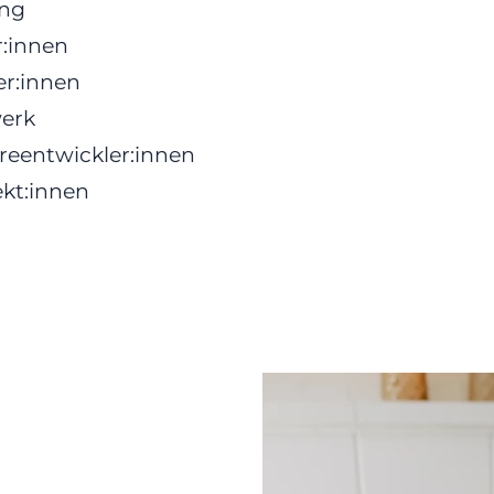
ung
:innen
er:innen
erk
reentwickler:innen
ekt:innen