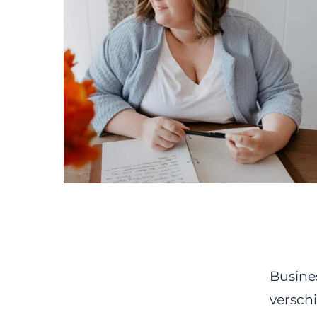
Busines
versch