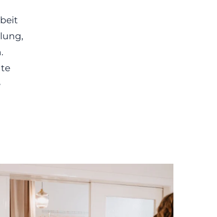
beit
llung,
.
ute
e