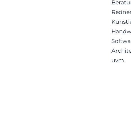
Berat
Redner
Künstl
Handw
Softwa
Archit
uvm.